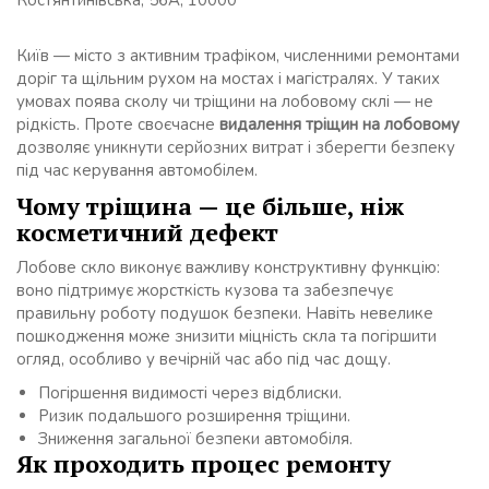
Костянтинівська, 56А, 10000
Київ — місто з активним трафіком, численними ремонтами
доріг та щільним рухом на мостах і магістралях. У таких
умовах поява сколу чи тріщини на лобовому склі — не
рідкість. Проте своєчасне
видалення тріщин на лобовому
дозволяє уникнути серйозних витрат і зберегти безпеку
під час керування автомобілем.
Чому тріщина — це більше, ніж
косметичний дефект
Лобове скло виконує важливу конструктивну функцію:
воно підтримує жорсткість кузова та забезпечує
правильну роботу подушок безпеки. Навіть невелике
пошкодження може знизити міцність скла та погіршити
огляд, особливо у вечірній час або під час дощу.
Погіршення видимості через відблиски.
Ризик подальшого розширення тріщини.
Зниження загальної безпеки автомобіля.
Як проходить процес ремонту