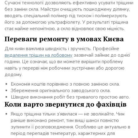
Сучасні технології дозволяють ефективно усувати тріщини
без заміни скла. Майстри очищують пошкоджену ділянку,
вводять спеціальний полімер під тиском і полімеризують
його за допомогою ультрафіолету. У результаті тріщина
стає майже непомітною, а скло відновлює свою міцність.
Переваги ремонту в умовах Києва
Для киян важлива швидкість і зручність. Професійне
видалення тріщин на лобовому
зазвичай займає до однієї
години. Це означає, що ви можете вирішити проблему
навіть у перерві між робочими зустрічами або дорогою
додому.
Економія коштів порівняно з повною заміною скла.
Збереження оригінального заводського скла.
Швидке виконання робіт без тривалого простою авто.
Коли варто звернутися до фахівців
Якщо тріщина тільки з’явилася — не зволікайте. Чим
раніше виконано ремонт, тим вищі шанси повністю
зупинити її розповсюдження. Особливо це актуально в
період перепадів температур, характерних для