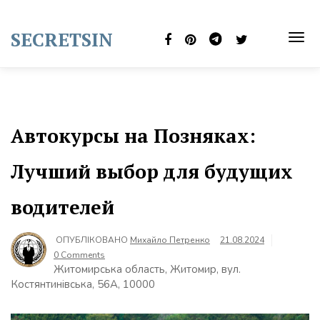
Skip
to
SECRETSIN
content
TOG
NAVI
Автокурсы на Позняках:
Лучший выбор для будущих
водителей
ОПУБЛІКОВАНО
Михайло Петренко
21.08.2024
0 Comments
Житомирська область, Житомир, вул.
Костянтинівська, 56А, 10000